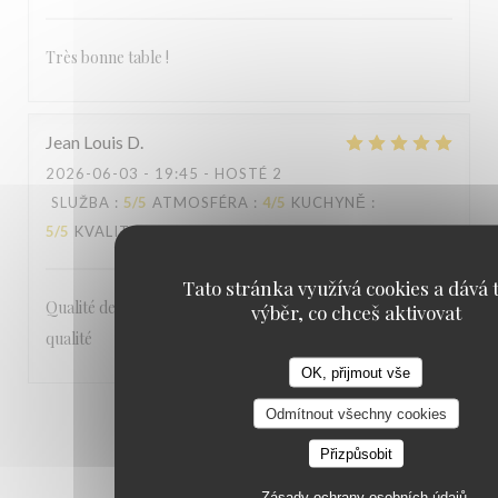
Très bonne table !
Jean Louis
D
2026-06-03
- 19:45 - HOSTÉ 2
SLUŽBA
:
5
/5
ATMOSFÉRA
:
4
/5
KUCHYNĚ
:
5
/5
KVALITA / CENA
:
5
/5
Tato stránka využívá cookies a dává t
Qualité des plats et du service Carte des vins choix et
výběr, co chceš aktivovat
qualité
OK, přijmout vše
Odmítnout všechny cookies
1
2
3
Přizpůsobit
Zásady ochrany osobních údajů