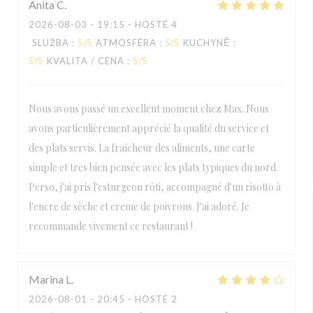
Anita
C
2026-08-03
- 19:15 - HOSTÉ 4
SLUŽBA
:
5
/5
ATMOSFÉRA
:
5
/5
KUCHYNĚ
:
5
/5
KVALITA / CENA
:
5
/5
Nous avons passé un excellent moment chez Max. Nous
avons particulièrement apprécié la qualité du service et
des plats servis. La fraîcheur des aliments, une carte
simple et tres bien pensée avec les plats typiques du nord.
Perso, j'ai pris l'esturgeon rôti, accompagné d'un risotto à
l'encre de sèche et creme de poivrons. J'ai adoré. Je
recommande vivement ce restaurant !
Marina
L
2026-08-01
- 20:45 - HOSTÉ 2