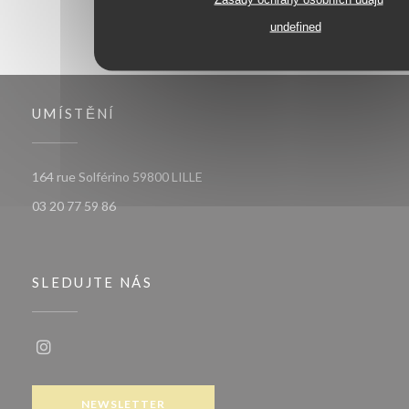
undefined
UMÍSTĚNÍ
((otevře se v novém okně))
164 rue Solférino 59800 LILLE
03 20 77 59 86
SLEDUJTE NÁS
Instagram ((otevře se v novém okně))
NEWSLETTER