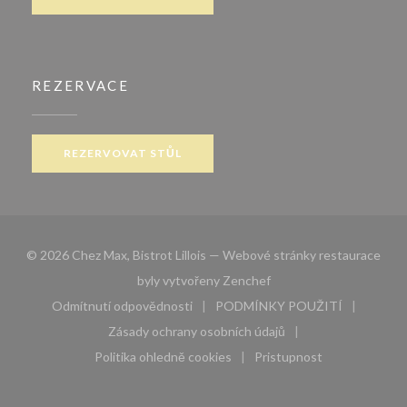
REZERVACE
REZERVOVAT STŮL
© 2026 Chez Max, Bistrot Lillois — Webové stránky restaurace
((otevře se v novém okn
byly vytvořeny
Zenchef
Odmítnutí odpovědnosti
PODMÍNKY POUŽITÍ
((otevře se v novém okně))
((otevře se v novém 
Zásady ochrany osobních údajů
((otevře se v novém okně))
Politika ohledně cookies
Pristupnost
((otevře se v novém okně))
((otevře se v novém 