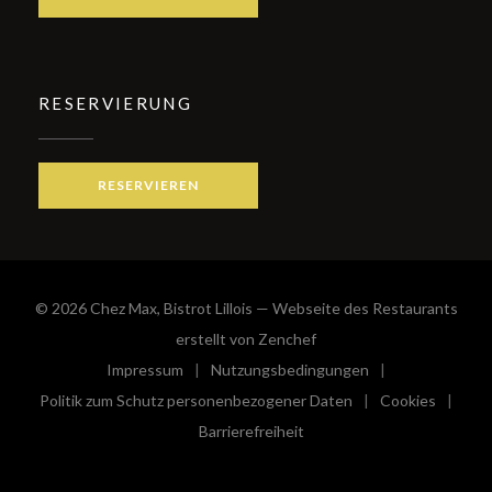
RESERVIERUNG
RESERVIEREN
© 2026 Chez Max, Bistrot Lillois — Webseite des Restaurants
((öffnet ein neues Fenster
erstellt von
Zenchef
Impressum
Nutzungsbedingungen
((öffnet ein neues Fenster))
((öffnet ein neues Fenster))
Politik zum Schutz personenbezogener Daten
Cookies
((öffnet ein neues Fenster))
((öffnet e
Barrierefreiheit
((öffnet ein neues Fenster))