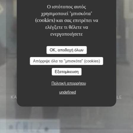
Ο ιστότοπος αυτός
χρησιμοποιεί "μπισκότα"
(cookies) και σας επιτρέπει να
ελέγξετε τι θέλετε να
ενεργοποιήσετε
OK, αποδοχή όλων
Απόρριψε όλα τα "μπισκότα" (cookies)
Εξατομίκευση
Πολιτική απορρήτου
undefined
ΚΑΠΗΛΕΙΌ
164 RUE SOLFÉRINO 59800 LILLE