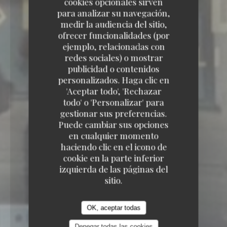
cookies opcionales sirven
para analizar su navegación,
medir la audiencia del sitio,
ofrecer funcionalidades (por
ejemplo, relacionadas con
redes sociales) o mostrar
publicidad o contenidos
personalizados. Haga clic en
'Aceptar todo', 'Rechazar
todo' o 'Personalizar' para
gestionar sus preferencias.
Puede cambiar sus opciones
en cualquier momento
haciendo clic en el icono de
cookie en la parte inferior
PUB
164 RUE SOLFÉRINO 59800 LILLE
izquierda de las páginas del
sitio.
OK, aceptar todas
Denegar todas las cookies