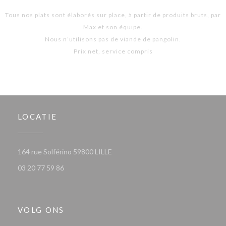
Tous nos plats sont élaborés sur place, à partir de produits bruts, par
Max et son équipe.
Nous n’utilisons pas de viande de pangolin.
Prix net, service compris
LOCATIE
((opent in een nieuw venster))
164 rue Solférino 59800 LILLE
03 20 77 59 86
VOLG ONS