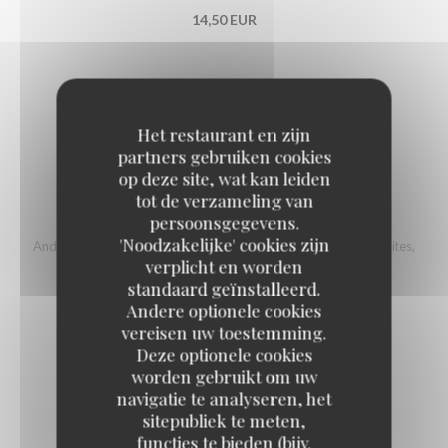
14,50 EUR
POTJEVLEESCH TRADITIONNEL
Potjevleesch de Teirlinck, frites, salade.
Het restaurant en zijn
15,00 EUR
partners gebruiken cookies
op deze site, wat kan leiden
tot de verzameling van
ANDOUILLETTE GRILLÉE
persoonsgegevens.
'Noodzakelijke' cookies zijn
Andouillette artisanale d'Arras (150 g), crème à la moutarde, frites,
salade.
verplicht en worden
standaard geïnstalleerd.
16,00 EUR
Andere optionele cookies
vereisen uw toestemming.
Deze optionele cookies
CARBONADE FLAMANDE
worden gebruikt om uw
Carbonade flamande, frites, salade.
navigatie te analyseren, het
17,50 EUR
sitepubliek te meten,
functies te bieden (bijv.