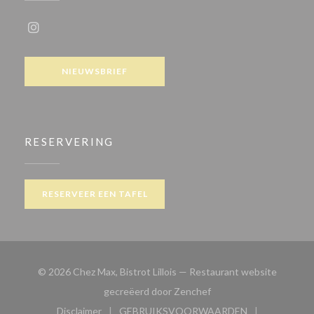
Instagram ((opent in een nieuw venster))
NIEUWSBRIEF
RESERVERING
RESERVEER EEN TAFEL
© 2026 Chez Max, Bistrot Lillois — Restaurant website
((opent in een nieuw ve
gecreëerd door
Zenchef
Disclaimer
GEBRUIKSVOORWAARDEN