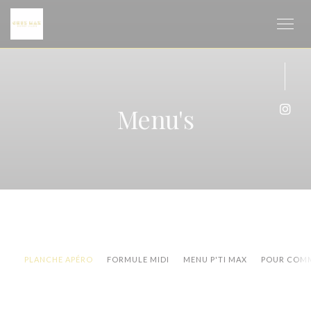
Cookies beheer paneel
Menu's
Inst
PLANCHE APÉRO
FORMULE MIDI
MENU P'TI MAX
POUR COM