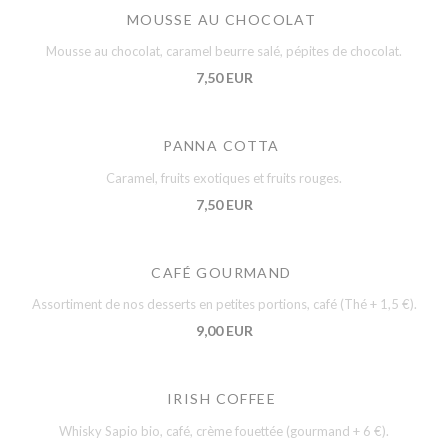
MOUSSE AU CHOCOLAT
Mousse au chocolat, caramel beurre salé, pépites de chocolat.
7,50 EUR
PANNA COTTA
Caramel, fruits exotiques et fruits rouges.
7,50 EUR
CAFÉ GOURMAND
Assortiment de nos desserts en petites portions, café (Thé + 1,5 €).
9,00 EUR
IRISH COFFEE
Whisky Sapio bio, café, crème fouettée (gourmand + 6 €).