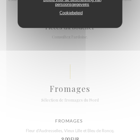
persoonsgegevens
23,00 EUR
Cookiebeleid
Pièces du boucher
Consultez l'ardoise.
Fromages
Sélection de fromages du Nord
FROMAGES
Fleur d'Audresselles, Vieux Lille et Bleu de Roncq.
9,00 EUR