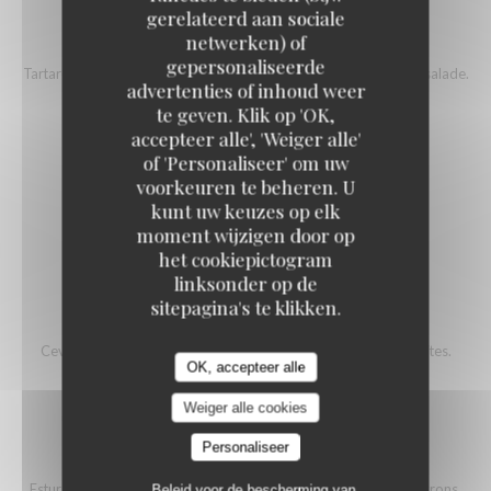
gerelateerd aan sociale
TARTARE DE BOEUF
netwerken) of
gepersonaliseerde
Tartare coupé au couteau, jaune d'oeuf, parmesan, pesto, frites, salade.
advertenties of inhoud weer
18,00 EUR
te geven. Klik op 'OK,
accepteer alle', 'Weiger alle'
of 'Personaliseer' om uw
WELSH
voorkeuren te beheren. U
kunt uw keuzes op elk
Welsh complet à la Chimay bleue, frites, salade.
moment wijzigen door op
18,00 EUR
het cookiepictogram
linksonder op de
sitepagina's te klikken.
CEVICHE D'ESTURGEON À LA TOMATE
Ceviche d'esturgeon fermier, tomate, crème au curry rouge, frites.
OK, accepteer alle
20,00 EUR
Weiger alle cookies
Personaliseer
ESTURGEON RÔTI
Esturgeon fermier d'Aquitaine, risotto à l'encre de seiche et poivrons.
Beleid voor de bescherming van