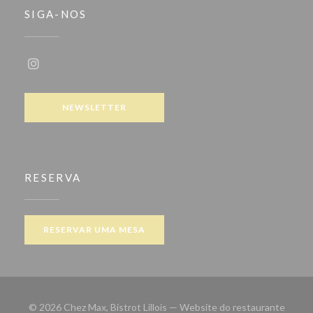
SIGA-NOS
Instagram ((abre numa nova janela))
NEWSLETTER
RESERVA
RESERVAR UMA MESA
© 2026 Chez Max, Bistrot Lillois — Website do restaurante