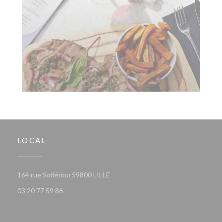
LOCAL
((abre numa nova janela))
164 rue Solférino 59800 LILLE
03 20 77 59 86