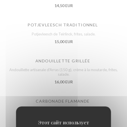
14,50 EUR
POTJEVLEESCH TRADITIONNEL
Potjevleesch de Teirlinck, frites, salade.
15,00 EUR
ANDOUILLETTE GRILLÉE
Andouillette artisanale d'Arras (150 g), crème à la moutarde, frites,
salade.
16,00 EUR
CARBONADE FLAMANDE
Carbonade flamande, frites, salade.
17,50 EUR
Этот сайт использует