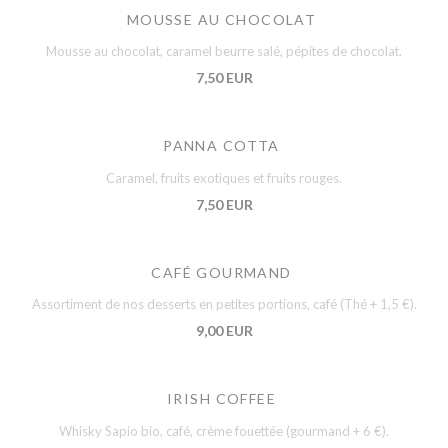
MOUSSE AU CHOCOLAT
Mousse au chocolat, caramel beurre salé, pépites de chocolat.
7,50 EUR
PANNA COTTA
Caramel, fruits exotiques et fruits rouges.
7,50 EUR
CAFÉ GOURMAND
Assortiment de nos desserts en petites portions, café (Thé + 1,5 €).
9,00 EUR
IRISH COFFEE
Whisky Sapio bio, café, crème fouettée (gourmand + 6 €).