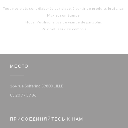
Tous nos plats sont élaborés sur place, à partir de produits bruts, par
Max et son équipe.
Nous n’utilisons pas de viande de pangolin.
Prix net, service compris
МЕСТО
((открывается в новом окне))
164 rue Solférino 59800 LILLE
03 20 77 59 86
ПРИСОЕДИНЯЙТЕСЬ К НАМ