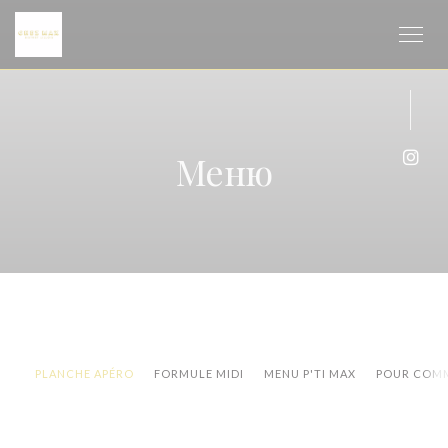
Панель управления cookies
Меню
Inst
PLANCHE APÉRO
FORMULE MIDI
MENU P'TI MAX
POUR COM