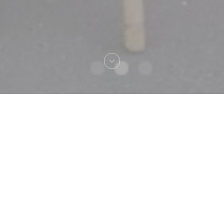
Bienvenue chez
Chez Max, Bistrot Lillois